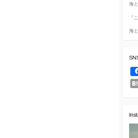
海と
『こ
海と
SN
Ins