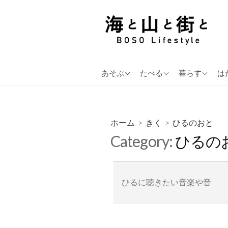
コ
ン
テ
ン
ツ
きく
いろんなお店の『お持ち
海と山と街と
へ
あそぶ
たべる
暮らす
は
あさのおと
帰り』
ス
アウトドア
かう
ひるのおと
千葉県のキャンプ場紹介
キ
のむ
写真・カメラ
ハザードマッ
よるのおと
キャンプ & アウトドア
ッ
ホーム
>
きく
>
ひるのおと
プ
週末観る映画
Category:
ひるの
ひるに聴きたい音楽や音