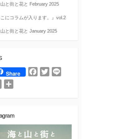
山と街と花と February 2025
こにコラムが入ります。』vol.2
山と街と花と January 2025
S
F
T
L
Share
a
w
i
H
共
c
i
n
a
有
e
t
e
t
b
t
e
tagram
o
e
n
o
r
a
k