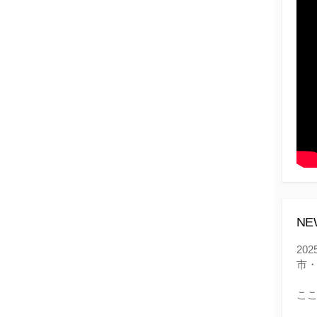
NE
20
市
ここ