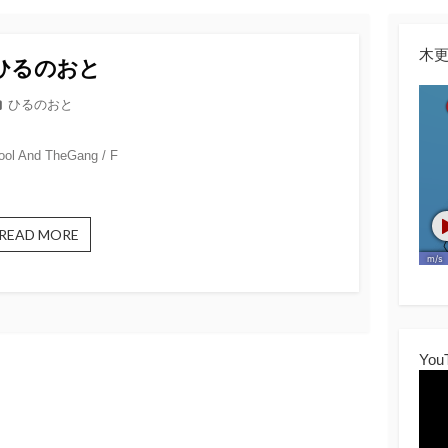
木
ひるのおと
カ
ひるのおと
テ
ゴ
ool And TheGang / F
リ
ー
ひ
READ MORE
る
の
お
と
You