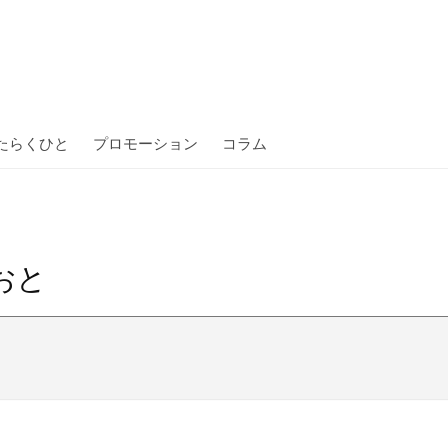
花と
たらくひと
プロモーション
コラム
プ
おと