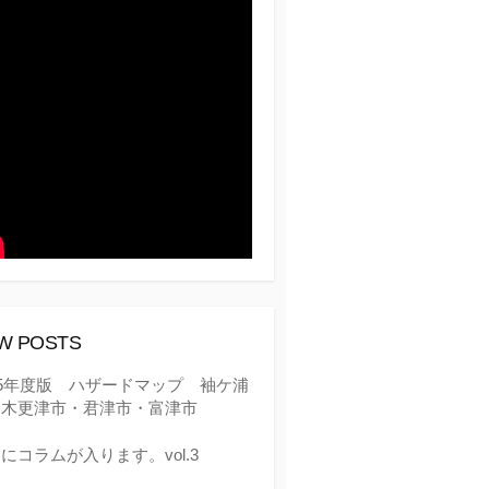
W POSTS
25年度版 ハザードマップ 袖ケ浦
・木更津市・君津市・富津市
にコラムが入ります。vol.3