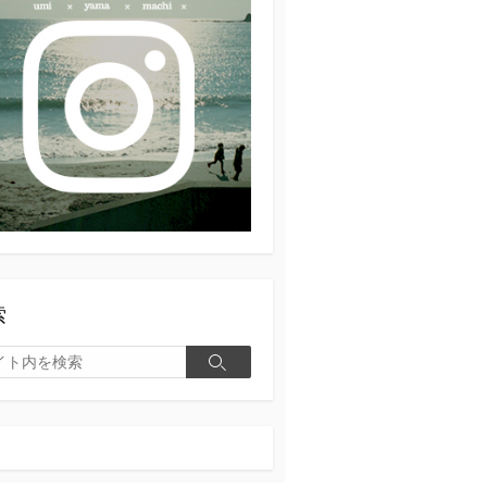
索
検
索